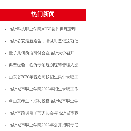
热门新闻
临沂科技职业学院AIGC创作训练营即将开营
넷
临沂公安最新通告，请及时登记这项信息！
넷
量子几何前沿研讨会在临沂大学召开
넷
典型经验！临沂专项规划统筹管理入选自然资源部国土空间规划实施监测网络建设案例集
넷
山东省2026年普通高校招生集中录取工作顺利结束
넷
临沂城市职业学院2026年招生录取工作再创佳绩
넷
＠山东考生：成功投档临沂城市职业学院考生，可以查录取结果了！
넷
临沂市跨境电子商务协会与临沂城市职业学院合作共建跨境电商校外教学实践基地-山东兰华集团
넷
临沂城市职业学院2026年公开招聘专任教师、公共课教师及教辅人员简章
넷