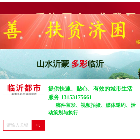
山水沂蒙
多彩
临沂
提供快速、贴心、有效的城市生活
服务 13153175661
稿件宣发、视频拍摄、媒体邀约、活
动策划与执行
끠